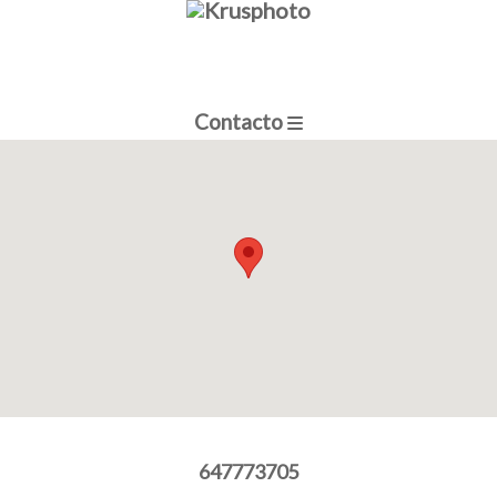
Contacto
647773705